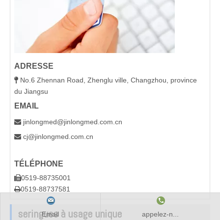
ADRESSE
No.6 Zhennan Road, Zhenglu ville, Changzhou, province

du Jiangsu
EMAIL
jinlongmed@jinlongmed.com.cn

cj@jinlongmed.com.cn

TÉLÉPHONE
0519-88735001

0519-88737581

seringues à usage unique
Email
appelez-n...