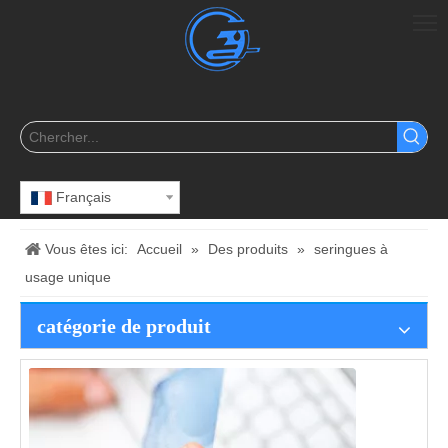
Français
Vous êtes ici:
Accueil
»
Des produits
»
seringues à
usage unique
catégorie de produit