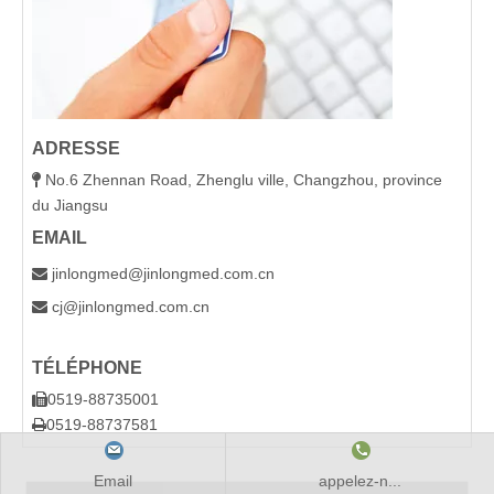
ADRESSE
No.6 Zhennan Road, Zhenglu ville, Changzhou, province

du Jiangsu
EMAIL
jinlongmed@jinlongmed.com.cn

cj@jinlongmed.com.cn

TÉLÉPHONE
0519-88735001

0519-88737581

Email
appelez-n...